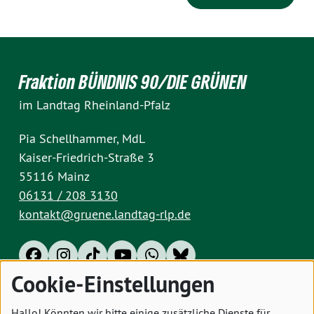
Fraktion BÜNDNIS 90/DIE GRÜNEN
im Landtag Rheinland-Pfalz
Pia Schellhammer, MdL
Kaiser-Friedrich-Straße 3
55116 Mainz
06131 / 208 3130
kontakt@gruene.landtag-rlp.de
Cookie-Einstellungen
Impressum
Datenschutz
Cookies
Hallo! Könnten wir bitte einige zusätzliche Dienste für