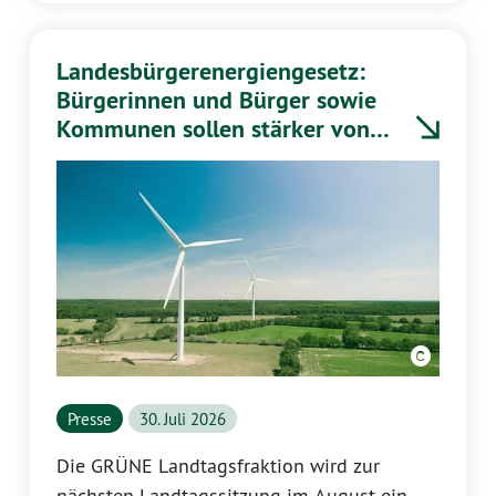
vermehrte Auftreten politisch-aktivistischer
Streamer bzw. Influencer bei
Landesbürgerenergiengesetz:
Versammlungen, die sich ebenfalls auf den
Bürgerinnen und Bürger sowie
Schutz der Pressefreiheit berufen.
Kommunen sollen stärker von
Energiewende profitieren
Presse
30. Juli 2026
Die GRÜNE Landtagsfraktion wird zur
nächsten Landtagssitzung im August ein