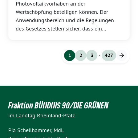
Photovoltaikvorhaben an der
Wertschöpfung beteiligen können. Der
Anwendungsbereich und die Regelungen
des Gesetzes stellen sicher, dass ein
kontinuierlicher Ausbau der Wind- und
Solarenergie unter finanzieller Beteiligung
der Einwohnerinnen und Einwohner sowie
...
1
2
3
427
der Kommunen gewährleistet wird.
Fraktion BÜNDNIS 90/DIE GRÜNEN
im Landtag Rheinland-Pfalz
Pia Schellhammer, MdL