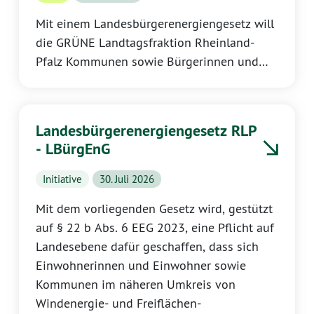
Mit einem Landesbürgerenergiengesetz will
die GRÜNE Landtagsfraktion Rheinland-
Pfalz Kommunen sowie Bürgerinnen und
Bürger verbindlich an neuen Wind- und
Solarprojekten beteiligen. Wer die
Energiewende vor Ort ermöglicht, soll auch
Landesbürgerenergiengesetz RLP
finanziell von ihr profitieren.
- LBürgEnG
Initiative
30. Juli 2026
Mit dem vorliegenden Gesetz wird, gestützt
auf § 22 b Abs. 6 EEG 2023, eine Pflicht auf
Landesebene dafür geschaffen, dass sich
Einwohnerinnen und Einwohner sowie
Kommunen im näheren Umkreis von
Windenergie- und Freiflächen-