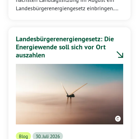
Landesbürgerenergiengesetz einbringen.
Mit dem Gesetz sollen Kommunen sowie
Bürgerinnen und Bürger stärker als bislang
vom Ausbau der Erneuerbaren Energien
Landesbürgerenergiengesetz: Die
profitieren. Dazu erklärt Katrin Eder,
Energiewende soll sich vor Ort
Vorsitzende der GRÜNEN Landtagsfraktion
auszahlen
Rheinland-Pfalz:
Blog
30. Juli 2026