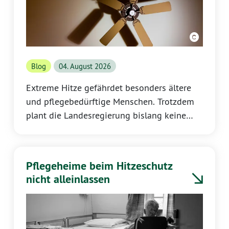
Blog
04. August 2026
Extreme Hitze gefährdet besonders ältere
und pflegebedürftige Menschen. Trotzdem
plant die Landesregierung bislang keine
gezielte Förderung für baulichen
Hitzeschutz in Pflegeeinrichtungen. Wir
fordern: Das Land muss diese Förderlücke
Pflegeheime beim Hitzeschutz
schließen, statt die Kosten allein den
nicht alleinlassen
Bewohner und ihren Familien aufzubürden.