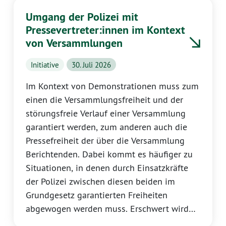
Aktionstage stehen vor dem Aus. Für uns
Umgang der Polizei mit
GRÜNE ist klar: Wer ökologische Betriebe
Pressevertreter:innen im Kontext
ausbremst, schwächt Klima- und
von Versammlungen
Naturschutz und nimmt den Landwirt:innen
und Winzer:innen die nötige
Initiative
30. Juli 2026
Planungssicherheit.
Im Kontext von Demonstrationen muss zum
einen die Versammlungsfreiheit und der
störungsfreie Verlauf einer Versammlung
garantiert werden, zum anderen auch die
Pressefreiheit der über die Versammlung
Berichtenden. Dabei kommt es häufiger zu
Situationen, in denen durch Einsatzkräfte
der Polizei zwischen diesen beiden im
Grundgesetz garantierten Freiheiten
abgewogen werden muss. Erschwert wird
diese Abwägung bisweilen durch das