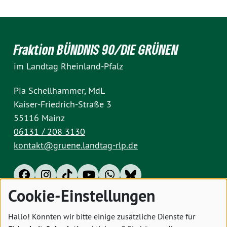
Fraktion BÜNDNIS 90/DIE GRÜNEN
im Landtag Rheinland-Pfalz
Pia Schellhammer, MdL
Kaiser-Friedrich-Straße 3
55116 Mainz
06131 / 208 3130
kontakt@gruene.landtag-rlp.de
Cookie-Einstellungen
Impressum
Datenschutz
Cookies
Hallo! Könnten wir bitte einige zusätzliche Dienste für