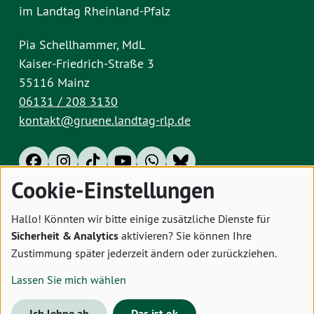
im Landtag Rheinland-Pfalz
Pia Schellhammer, MdL
Kaiser-Friedrich-Straße 3
55116 Mainz
06131 / 208 3130
kontakt@gruene.landtag-rlp.de
Cookie-Einstellungen
Impressum
Datenschutz
Cookies
Hallo! Könnten wir bitte einige zusätzliche Dienste für
Sicherheit & Analytics
aktivieren? Sie können Ihre
Zustimmung später jederzeit ändern oder zurückziehen.
Lassen Sie mich wählen
Ich lehne ab
Das ist ok