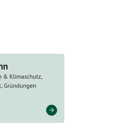
nn
e & Klimaschutz,
, Gründungen