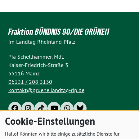
Fraktion BÜNDNIS 90/DIE GRÜNEN
im Landtag Rheinland-Pfalz
Pia Schellhammer, MdL
Kaiser-Friedrich-Straße 3
55116 Mainz
06131 / 208 3130
kontakt@gruene.landtag-rlp.de
Cookie-Einstellungen
Impressum
Datenschutz
Cookies
Hallo! Könnten wir bitte einige zusätzliche Dienste für