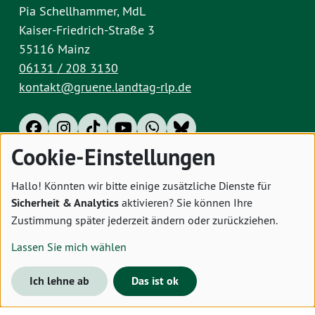
Pia Schellhammer, MdL
Kaiser-Friedrich-Straße 3
55116 Mainz
06131 / 208 3130
kontakt@gruene.landtag-rlp.de
Cookie-Einstellungen
Impressum
Datenschutz
Cookies
Hallo! Könnten wir bitte einige zusätzliche Dienste für
Sicherheit & Analytics
aktivieren? Sie können Ihre
Zustimmung später jederzeit ändern oder zurückziehen.
Lassen Sie mich wählen
Ich lehne ab
Das ist ok