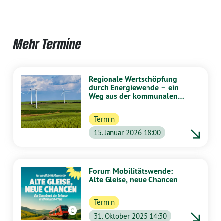
Mehr Termine
Regionale Wertschöpfung
durch Energiewende – ein
Weg aus der kommunalen
Finanznot?
Termin
15. Januar 2026 18:00
Forum Mobilitätswende:
Alte Gleise, neue Chancen
Termin
GRÜNE Fraktion RLP
31. Oktober 2025 14:30