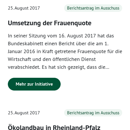
25. August 2017
Berichtsantrag im Ausschuss
Umsetzung der Frauenquote
In seiner Sitzung vom 16. August 2017 hat das
Bundeskabinett einen Bericht über die am 1.
Januar 2016 in Kraft getretene Frauenquote für die
Wirtschaft und den öffentlichen Dienst
verabschiedet. Es hat sich gezeigt, dass die
bisherigen Fortschritte insgesamt noch
ausgesprochen bescheiden ausfallen. Es fällt
Mehr zur Initiative
ohnehin nur ein Teil der Unternehmen unter die
feste Quote von 30 Prozent. Bei diesen
Unternehmen ist der Anteil von Frauen in
25. August 2017
Berichtsantrag im Ausschuss
Aufsichtsräten seit Einführung der Quote von 25
% auf 27,3 % gestiegen. Bei den Übrigen hat sich
Ökolandbau in Rheinland-Pfalz
die Quote von 19,5 % auf 21,2 % gesteigert.