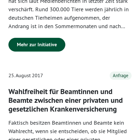
hat sich laut Medienberichten in letzter Zeit stark
verschärft. Rund 300.000 Tiere werden jährlich in
deutschen Tierheimen aufgenommen, der
Andrang ist in den Sommermonaten und nach
Weihnachten besonders hoch. Eines der Probleme
stellt die hohe Anzahl von verwilderten Katzen
Mehr zur Initiative
und von ausgesetzten Hunden dar. Ohne die
ehrenamtlichen Helferinnen und Helfer in den
Tierheimen wäre der Tierschutz von den
25. August 2017
Anfrage
Kommunen in Rheinland-Pfalz kaum zu schaffen.
Wahlfreiheit für Beamtinnen und
Beamte zwischen einer privaten und
gesetzlichen Krankenversicherung
Faktisch besitzen Beamtinnen und Beamte kein
Wahlrecht, wenn sie entscheiden, ob sie Mitglied
einer gesetzlichen oder einer privaten