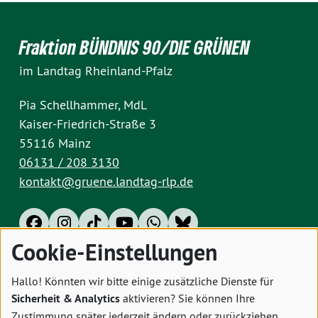
Fraktion BÜNDNIS 90/DIE GRÜNEN
im Landtag Rheinland-Pfalz
Pia Schellhammer, MdL
Kaiser-Friedrich-Straße 3
55116 Mainz
06131 / 208 3130
kontakt@gruene.landtag-rlp.de
Cookie-Einstellungen
Impressum
Datenschutz
Cookies
Hallo! Könnten wir bitte einige zusätzliche Dienste für
Sicherheit & Analytics
aktivieren? Sie können Ihre
Zustimmung später jederzeit ändern oder zurückziehen.