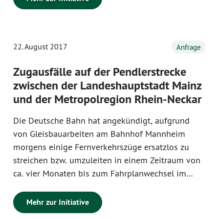
Dienstherrn noch aus den Beihilfevorschriften.
Zudem müssen sie den Arbeitgeberanteil des
Krankenkassenbeitrages selber tragen.
22. August 2017
Anfrage
Zugausfälle auf der Pendlerstrecke
zwischen der Landeshauptstadt Mainz
und der Metropolregion Rhein-Neckar
Die Deutsche Bahn hat angekündigt, aufgrund
von Gleisbauarbeiten am Bahnhof Mannheim
morgens einige Fernverkehrszüge ersatzlos zu
streichen bzw. umzuleiten in einem Zeitraum von
ca. vier Monaten bis zum Fahrplanwechsel im
Dezember 2017. Dies betrifft die hoch
frequentierte Pendlerstrecke von Mainz in die
Mehr zur Initiative
Metropolregion Rhein-Neckar (Heidelberg und