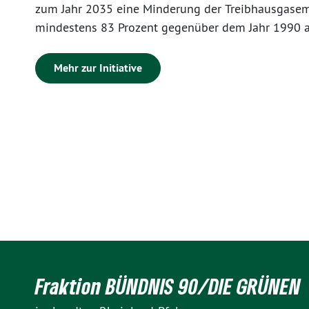
zum Jahr 2035 eine Minderung der Treibhausgase
mindestens 83 Prozent gegenüber dem Jahr 1990 a
Zudem soll der Bruttostromverbrauch in Rheinland
Jahr 2030 bilanziell zu 100 Prozent durch Strom a
Mehr zur Initiative
erneuerbaren Energien gedeckt werden. Das Land s
außerdem zum Ziel, Behörden, Hochschulen und s
Einrichtungen des Landes ohne eigene Rechtspersö
zum Jahr 2030 bilanziell treibhausgasneutral zu be
obersten Landesbehörden sind entsprechend ihres
Zuständigkeitsbereichs verpflichtet, Klimaschut
Zielerreichung zu entwickeln, zu prüfen, dem für 
zuständigen Ministerium mitzuteilen und umzuset
Fraktion BÜNDNIS 90/DIE GRÜNEN