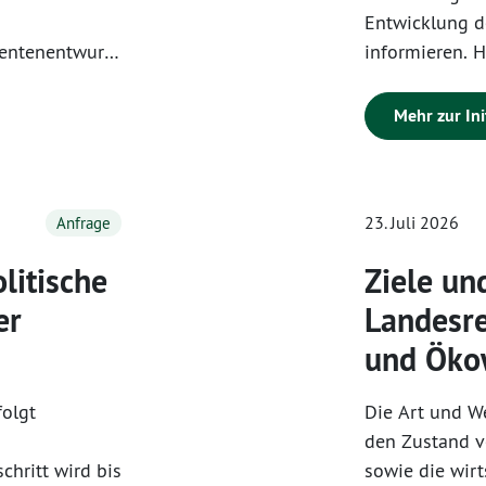
Entwicklung d
rentenentwurf
informieren. H
rvor, dass die
Analysen zur 
bis zu 1,5
allgemeinen 
Mehr zur Ini
öchte.
sowie gegeben
olge alle
Bedeutung. Ein
rch die
Voraussetzung da
23. Juli 2026
Anfrage
. Durch die
und rechtzeiti
g laut Entwurf
litische
Ziele u
n die
er
Landesre
 SGB XII)
und Ökow
olgt
Die Art und We
den Zustand v
chritt wird bis
sowie die wirt