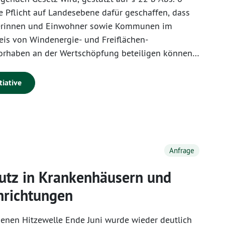
e Pflicht auf Landesebene dafür geschaffen, dass
erinnen und Einwohner sowie Kommunen im
is von Windenergie- und Freiflächen-
orhaben an der Wertschöpfung beteiligen können.
sbereich und die Regelungen des Gesetzes
, dass ein kontinuierlicher Ausbau der Wind- und
tiative
nter finanzieller Beteiligung der Einwohnerinnen
 sowie der Kommunen gewährleistet wird.
Anfrage
utz in Krankenhäusern und
nrichtungen
genen Hitzewelle Ende Juni wurde wieder deutlich