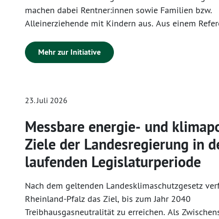
machen dabei Rentner:innen sowie Familien bzw.
Euro zur Förderung eines Projektes zur
Alleinerziehende mit Kindern aus. Aus einem Refe
Versorgung/Unterstützung von Schwangeren ohne
des SPD-geführten Bundesbauministeriums geht he
Krankenversicherung vorgesehen.
Bundesregierung durch Kürzungen beim Wohngeld 
Mehr zur Initiative
Mrd. Euro pro Jahr im Bundeshaushalt einsparen m
Betroffen von den Kürzungen sind dem Entwurf zuf
bisherigen Wohngeldbeziehenden, zum Beispiel du
23. Juli 2026
Halbierung der dauerhaften Heizkostenkomponente
geplanten Änderungen rechnet die Bundesregierun
Messbare energie- und klimapo
damit, dass im Jahr 2029 rund 163 000 Haushalte i
Ziele der Landesregierung in d
nachrangigen Grundsicherungssysteme (SGB II und
wechseln.
laufenden Legislaturperiode
Nach dem geltenden Landesklimaschutzgesetz verf
Rheinland-Pfalz das Ziel, bis zum Jahr 2040
Treibhausgasneutralität zu erreichen. Als Zwischens