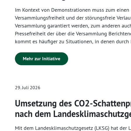
Im Kontext von Demonstrationen muss zum einen 
Versammlungsfreiheit und der störungsfreie Verlau
Versammlung garantiert werden, zum anderen auc
Pressefreiheit der über die Versammlung Berichten
kommt es häufiger zu Situationen, in denen durch 
der Polizei zwischen diesen beiden im Grundgesetz
Freiheiten abgewogen werden muss. Erschwert wir
Mehr zur Initiative
Abwägung bisweilen durch das vermehrte Auftreten
aktivistischer Streamer bzw. Influencer bei Versam
sich ebenfalls auf den Schutz der Pressefreiheit be
29. Juli 2026
Umsetzung des CO2-Schattenp
nach dem Landesklimaschutzg
Mit dem Landesklimaschutzgesetz (LKSG) hat der 