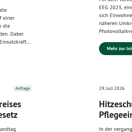
EEG 2023, ein
die
sich Einwohn
f einer
näheren Umkre
h die
Photovoltaikv
den. Dabei
Der Anwendung
Einsatzkräfte
stellen sicher
Mehr zur Ini
 garantierten
Solarenergie u
d diese
und Einwohner
 politisch-
mlungen, die
rufen.
29. Juli 2026
Anfrage
reises
Hitzesch
esetz
Pflegeei
Landtag
In der vergan