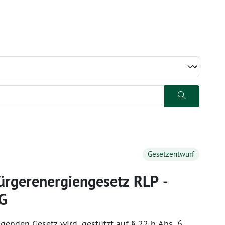
Gesetzentwurf
rgerenergiengesetz RLP -
G
genden Gesetz wird, gestützt auf § 22 b Abs. 6