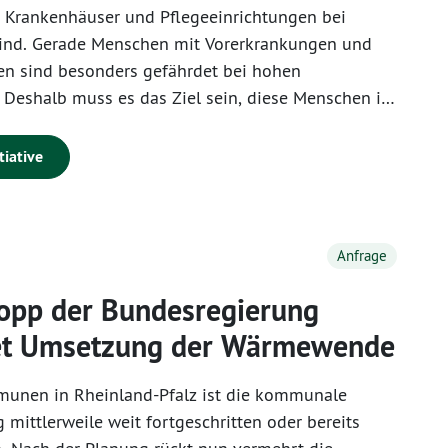
ch Krankenhäuser und Pflegeeinrichtungen bei
sind. Gerade Menschen mit Vorerkrankungen und
en sind besonders gefährdet bei hohen
 Deshalb muss es das Ziel sein, diese Menschen in
usern und Pflegeeinrichtungen besonders zu
 für die Mitarbeitenden der Einrichtungen ist die
tiative
Ausübung ihrer beruflichen Tätigkeiten belastend.
enden Einrichtungen sehen in der Regel die
wendigkeit in Hitze- und Klimaschutz zu
Anfrage
s fehlen ihnen jedoch oft die nötigen finanziellen
opp der Bundesregierung
et Umsetzung der Wärmewende
munen in Rheinland-Pfalz ist die kommunale
ittlerweile weit fortgeschritten oder bereits