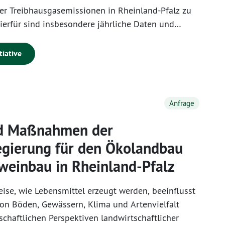
er Treibhausgasemissionen in Rheinland-Pfalz zu
ierfür sind insbesondere jährliche Daten und
Treibhausgasentwicklung, eine Bewertung des
Umsetzungsstands der Klimaschutzmaßnahmen
tiative
enfalls weitergehende Gutachten von zentraler
 aktuelles und belastbares Monitoring ist
für, Zielabweichungen frühzeitig zu erkennen
Anfrage
g nachzusteuern.
nd Maßnahmen der
gierung für den Ökolandbau
einbau in Rheinland-Pfalz
ise, wie Lebensmittel erzeugt werden, beeinflusst
on Böden, Gewässern, Klima und Artenvielfalt
schaftlichen Perspektiven landwirtschaftlicher