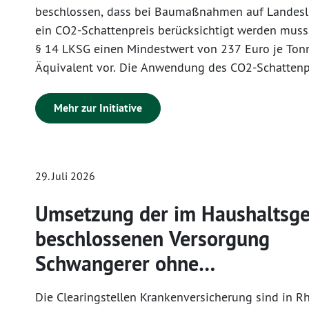
beschlossen, dass bei Baumaßnahmen auf Landesl
ein CO2-Schattenpreis berücksichtigt werden muss.
§ 14 LKSG einen Mindestwert von 237 Euro je Ton
Äquivalent vor. Die Anwendung des CO2-Schattenpr
Maßnahmen erfolgen, mit deren Wirtschaftlichkei
ab dem 1. Juli 2026 begonnen wird. Zudem ist das
Mehr zur Initiative
Klimaschutz zuständige Ministerium ermächtigt, i
Einvernehmen mit dem für Bauangelegenheiten zu
Ministerium eine Rechtsverordnung mit näheren R
29. Juli 2026
Anwendung des CO2-Schattenpreises zu erlassen. 
Schattenpreis ist ein wichtiges Instrument, um Kl
Umsetzung der im Haushaltsge
bei Investitionsentscheidungen der öffentlichen H
beschlossenen Versorgung
systematisch zu berücksichtigen und die Vorbildfu
Landes im Klimaschutz zu stärken.
Schwangerer ohne
Krankenversicherung
Die Clearingstellen Krankenversicherung sind in R