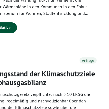
. Nach der Planung rückt nun vermehrt die
r Wärmepläne in den Kommunen in den Fokus.
isterium für Wohnen, Stadtentwicklung und
SB) hat Ende Mai 2026 allerdings mitgeteilt,
el im Förderprogramm „Energetische
tiative
g“ (KfW 432) ausgeschöpft sind und keine weiteren
llt werden können. Laut Pressemitteilung des
bmwsb.bund.de/SharedDocs/pressemitteilungen/DE
ags-stopp-energ-stadtsanierung.html) „ist das
Anfrage
wichtiger Baustein, um in den kommenden Jahren
gsstand der Klimaschutzziele
 der Wärmeplanung voranzubringen“.
bhausgasbilanz
maschutzgesetz verpflichtet nach § 10 LKSG die
ng, regelmäßig und nachvollziehbar über den
nd der Klimaschutzziele sowie über die