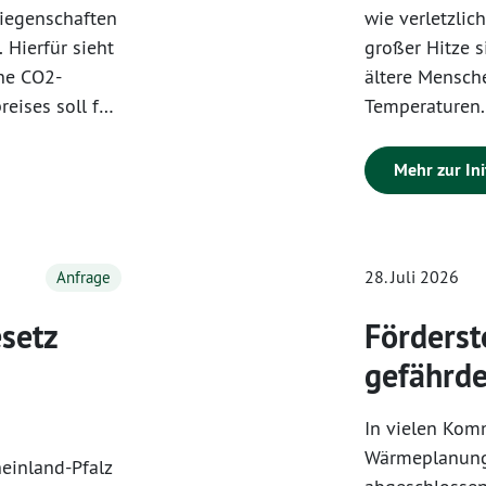
iegenschaften
wie verletzli
 Hierfür sieht
großer Hitze 
ne CO2-
ältere Mensch
eises soll für
Temperaturen.
tsuntersuchung
den Krankenhä
 für den
schützen. Auch
Mehr zur Ini
m
Hitze bei der 
ständigen
Die entsprech
egelungen zur
dringende Not
28. Juli 2026
Anfrage
Der CO2-
investieren, e
imafolgekosten
Mittel.
setz
Förderst
and
gefährd
nktion des
In vielen Kom
Wärmeplanung m
heinland-Pfalz