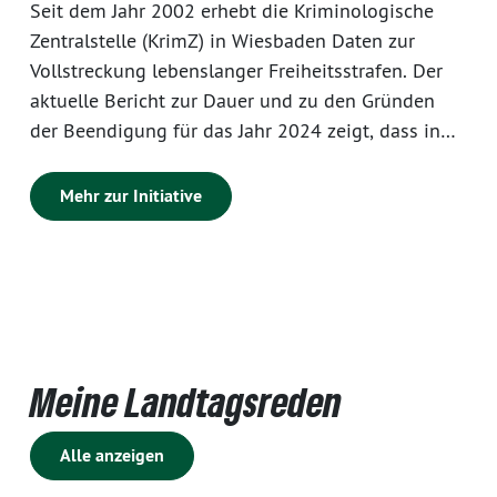
Seit dem Jahr 2002 erhebt die Kriminologische
Zentralstelle (KrimZ) in Wiesbaden Daten zur
Vollstreckung lebenslanger Freiheitsstrafen. Der
aktuelle Bericht zur Dauer und zu den Gründen
der Beendigung für das Jahr 2024 zeigt, dass in
Rheinland.Pfalz insgesamt 104 Personen eine
lebenslange Freiheitsstrafe verbüßen. Davon
Mehr zur Initiative
wurde eine Person entlassen. Im Durchschnitt
verbrachten lebenslang Inhaftierte in Rheinland-
Pfalz 19,3 Jahre in Haft.
Meine Landtagsreden
Alle anzeigen