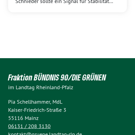
Schnieder sollte ein Signal für Stabilität
setzen. Doch aus Sicht von Katrin Eder,
Fraktionsvorsitzende der GRÜNEN
Landtagsfraktion Rheinland-Pfalz, zeigt sich
schon nach wenigen Wochen: CDU und SPD
verwechseln Stabilität mit Stillstan
Fraktion BÜNDNIS 90/DIE GRÜNEN
im Landtag Rheinland-Pfalz
Pia Schellhammer, MdL
Kaiser-Friedrich-Straße 3
55116 Mainz
06131 / 208 3130
kontakt@gruene.landtag-rlp.de