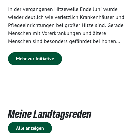
In der vergangenen Hitzewelle Ende Juni wurde
wieder deutlich wie verletzlich Krankenhäuser und
Pflegeeinrichtungen bei großer Hitze sind. Gerade
Menschen mit Vorerkrankungen und ältere
Menschen sind besonders gefährdet bei hohen
Temperaturen. Deshalb muss es das Ziel sein,
diese Menschen in den Krankenhäusern und
Mehr zur Initiative
Pflegeeinrichtungen besonders zu schützen. Auch
für die Mitarbeitenden der Einrichtungen ist die
Hitze bei der Ausübung ihrer beruflichen
Tätigkeiten belastend. Die entsprechenden
Einrichtungen sehen in der Regel die dringende
Notwendigkeit in Hitze- und Klimaschutz zu
Meine Landtagsreden
investieren, es fehlen ihnen jedoch oft die nötigen
finanziellen Mittel.
Alle anzeigen