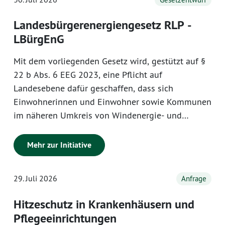
Landesbürgerenergiengesetz RLP -
LBürgEnG
Mit dem vorliegenden Gesetz wird, gestützt auf §
22 b Abs. 6 EEG 2023, eine Pflicht auf
Landesebene dafür geschaffen, dass sich
Einwohnerinnen und Einwohner sowie Kommunen
im näheren Umkreis von Windenergie- und
Freiflächen-Photovoltaikvorhaben an der
Wertschöpfung beteiligen können. Der
Mehr zur Initiative
Anwendungsbereich und die Regelungen des
Gesetzes stellen sicher, dass ein kontinuierlicher
29. Juli 2026
Anfrage
Ausbau der Wind- und Solarenergie unter
finanzieller Beteiligung der Einwohnerinnen und
Hitzeschutz in Krankenhäusern und
Einwohner sowie der Kommunen gewährleistet
Pflegeeinrichtungen
wird.