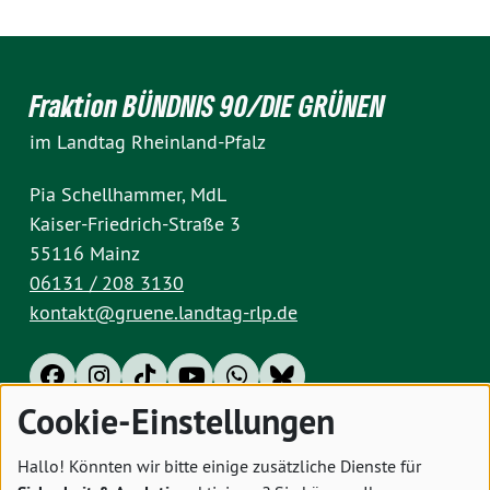
Fraktion BÜNDNIS 90/DIE GRÜNEN
im Landtag Rheinland-Pfalz
Pia Schellhammer, MdL
Kaiser-Friedrich-Straße 3
55116 Mainz
06131 / 208 3130
kontakt@gruene.landtag-rlp.de
Cookie-Einstellungen
Impressum
Datenschutz
Cookies
Hallo! Könnten wir bitte einige zusätzliche Dienste für