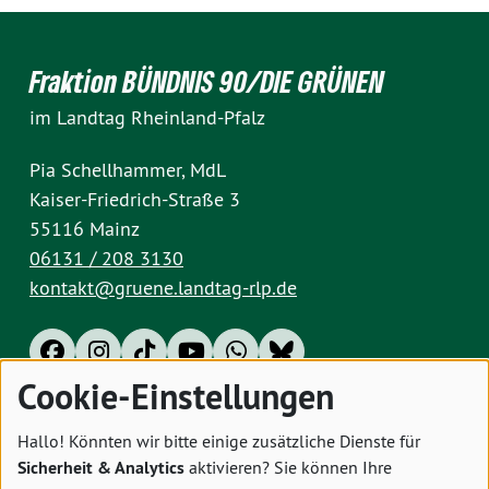
Fraktion BÜNDNIS 90/DIE GRÜNEN
im Landtag Rheinland-Pfalz
Pia Schellhammer, MdL
Kaiser-Friedrich-Straße 3
55116 Mainz
06131 / 208 3130
kontakt@gruene.landtag-rlp.de
Cookie-Einstellungen
Impressum
Datenschutz
Cookies
Hallo! Könnten wir bitte einige zusätzliche Dienste für
Sicherheit & Analytics
aktivieren? Sie können Ihre