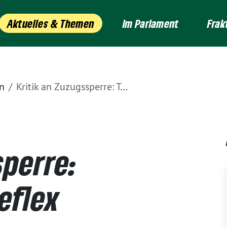
Aktuelles & Themen
Im Parlament
Frak
n
Kritik an Zuzugssperre: Typischer CDU-Reflex
sperre:
eflex