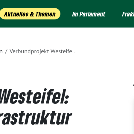
Aktuelles & Themen
Im Parlament
Frak
n
Verbundprojekt Westeifel: Land schafft Infrastruktur für die Zukunft
Westeifel:
rastruktur