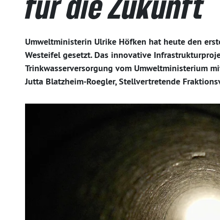
für die Zukunft
Umweltministerin Ulrike Höfken hat heute den erst
Westeifel gesetzt. Das innovative Infrastrukturproj
Trinkwasserversorgung vom Umweltministerium mit 
Jutta Blatzheim-Roegler, Stellvertretende Fraktion