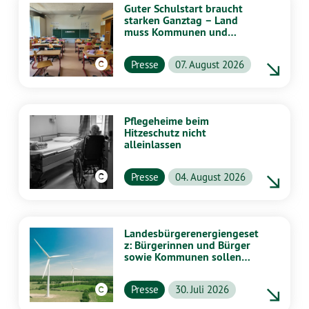
Guter Schulstart braucht
starken Ganztag – Land
muss Kommunen und
Schulen stärker
unterstützen
Presse
07. August 2026
Pflegeheime beim
Hitzeschutz nicht
alleinlassen
Presse
04. August 2026
Landesbürgerenergiengeset
z: Bürgerinnen und Bürger
sowie Kommunen sollen
stärker von Energiewende
profitieren
Presse
30. Juli 2026