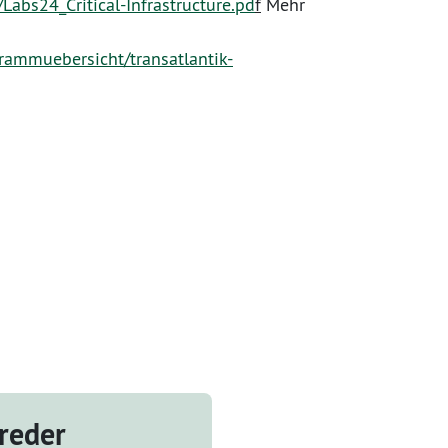
Labs24_Critical-Infrastructure.pd
f
Mehr
rammuebersicht/transatlantik-
breder