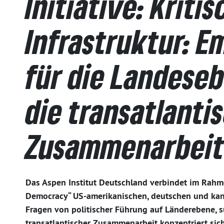
Initiative: Kriti
Infrastruktur: 
für die Landese
die transatlanti
Zusammenarbei
Das Aspen Institut Deutschland verbindet im Rahm
Democracy“ US-amerikanischen, deutschen und ka
Fragen von politischer Führung auf Länderebene, 
transatlantischer Zusammenarbeit konzentriert sic