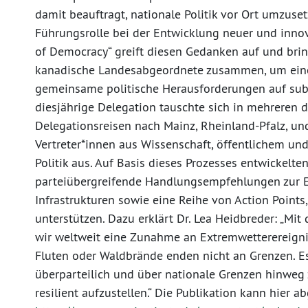
damit beauftragt, nationale Politik vor Ort umzus
Führungsrolle bei der Entwicklung neuer und innovat
of Democracy“ greift diesen Gedanken auf und bri
kanadische Landesabgeordnete zusammen, um eine
gemeinsame politische Herausforderungen auf subn
diesjährige Delegation tauschte sich in mehreren d
Delegationsreisen nach Mainz, Rheinland-Pfalz, un
Vertreter*innen aus Wissenschaft, öffentlichem un
Politik aus. Auf Basis dieses Prozesses entwickelte
parteiübergreifende Handlungsempfehlungen zur Er
Infrastrukturen sowie eine Reihe von Action Point
unterstützen. Dazu erklärt Dr. Lea Heidbreder: „Mit
wir weltweit eine Zunahme an Extremwetterereignis
Fluten oder Waldbrände enden nicht an Grenzen. Es 
überparteilich und über nationale Grenzen hinweg 
resilient aufzustellen.“ Die Publikation kann hier 