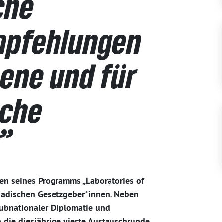
sche
Empfehlungen
bene und für
sche
t”
en seines Programms „Laboratories of
nadischen Gesetzgeber*innen. Neben
subnationaler Diplomatie und
h die diesjährige vierte Austauschrunde