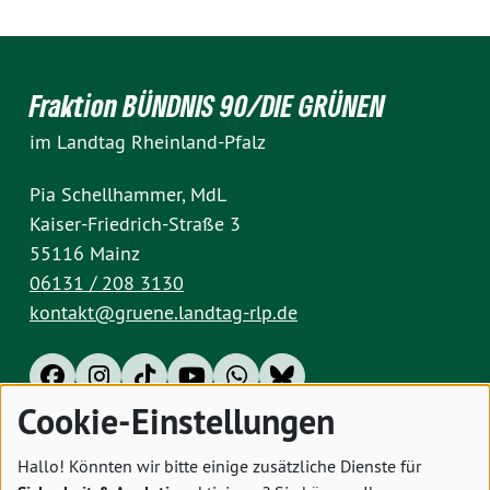
Fraktion BÜNDNIS 90/DIE GRÜNEN
im Landtag Rheinland-Pfalz
Pia Schellhammer, MdL
Kaiser-Friedrich-Straße 3
55116 Mainz
06131 / 208 3130
kontakt@gruene.landtag-rlp.de
Cookie-Einstellungen
Impressum
Datenschutz
Cookies
Hallo! Könnten wir bitte einige zusätzliche Dienste für