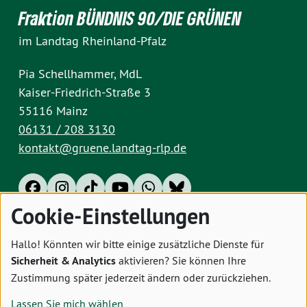
Fraktion BÜNDNIS 90/DIE GRÜNEN
im Landtag Rheinland-Pfalz
Pia Schellhammer, MdL
Kaiser-Friedrich-Straße 3
55116 Mainz
06131 / 208 3130
kontakt@gruene.landtag-rlp.de
Cookie-Einstellungen
Impressum
Datenschutz
Cookies
Hallo! Könnten wir bitte einige zusätzliche Dienste für
Sicherheit & Analytics
aktivieren? Sie können Ihre
Zustimmung später jederzeit ändern oder zurückziehen.
Lassen Sie mich wählen