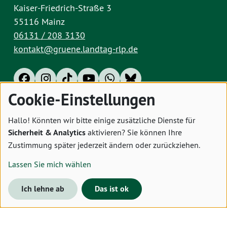
Kaiser-Friedrich-Straße 3
55116 Mainz
06131 / 208 3130
kontakt@gruene.landtag-rlp.de
Cookie-Einstellungen
Impressum
Datenschutz
Cookies
Hallo! Könnten wir bitte einige zusätzliche Dienste für
Sicherheit & Analytics
aktivieren? Sie können Ihre
Zustimmung später jederzeit ändern oder zurückziehen.
Lassen Sie mich wählen
Ich lehne ab
Das ist ok