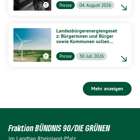
Presse
04. August 2026
Landesbürgerenergiengeset
z: Bürgerinnen und Bürger
sowie Kommunen sollen
stärker von Energiewende
profitieren
Presse
30. Juli 2026
Mehr anzeigen
Fraktion BÜNDNIS 90/DIE GRÜNEN
im Landtag Rheinland-Pfalz