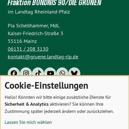
Fraktion BÜNDNIS 90/DIE GRÜNEN
im Landtag Rheinland-Pfalz
Pia Schellhammer, MdL
Kaiser-Friedrich-Straße 3
55116 Mainz
06131 / 208 3130
kontakt@gruene.landtag-rlp.de
Cookie-Einstellungen
Impressum
Datenschutz
Cookies
Hallo! Könnten wir bitte einige zusätzliche Dienste für
Sicherheit & Analytics
aktivieren? Sie können Ihre
Zustimmung später jederzeit ändern oder zurückziehen.
Lassen Sie mich wählen