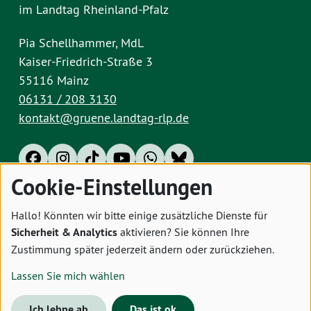
im Landtag Rheinland-Pfalz
Pia Schellhammer, MdL
Kaiser-Friedrich-Straße 3
55116 Mainz
06131 / 208 3130
kontakt@gruene.landtag-rlp.de
Cookie-Einstellungen
Impressum
Datenschutz
Cookies
Hallo! Könnten wir bitte einige zusätzliche Dienste für
Sicherheit & Analytics
aktivieren? Sie können Ihre
Zustimmung später jederzeit ändern oder zurückziehen.
Lassen Sie mich wählen
Ich lehne ab
Das ist ok