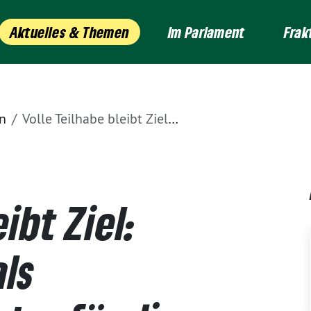
Aktuelles & Themen
Im Parlament
Frak
n
Volle Teilhabe bleibt Ziel: Matthias Rösch als Landesbeauftragter für die Belange von Menschen mit Behinderungen bestätigt
ibt Ziel:
als