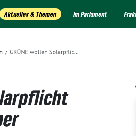
Aktuelles & Themen
Im Parlament
Frak
n
GRÜNE wollen Solarpflicht noch im September beschließen
larpflicht
ber