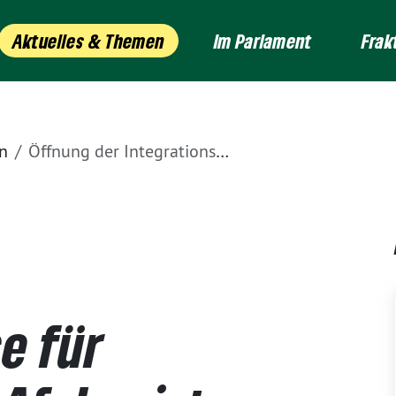
Aktuelles & Themen
Im Parlament
Frak
n
Öffnung der Integrationskurse für Geflüchtete aus Afghanistan – mehr Realitätsnähe in der Integrationspolitik
e für