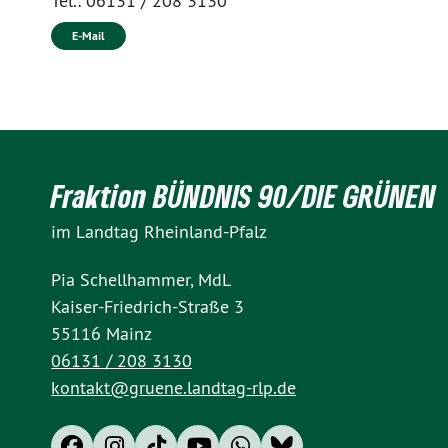
Tel.:
06131 / 208 3130
E-Mail
Fraktion BÜNDNIS 90/DIE GRÜNEN
im Landtag Rheinland-Pfalz
Pia Schellhammer, MdL
Kaiser-Friedrich-Straße 3
55116 Mainz
06131 / 208 3130
kontakt@gruene.landtag-rlp.de