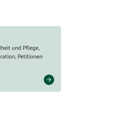
r
heit und Pflege,
ration, Petitionen