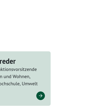
breder
aktionsvorsitzende
en und Wohnen,
ochschule, Umwelt