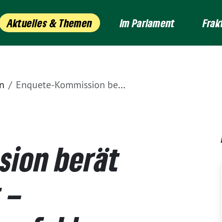
Aktuelles & Themen
Im Parlament
Frak
n
Enquete-Kommission berät Zwischenbericht – weitreichende Empfehlungen zum Katastrophenschutz
sion berät
 –