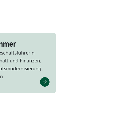
ammer
schäftsführerin
halt und Finanzen,
tsmodernisierung,
en