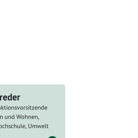
breder
aktionsvorsitzende
en und Wohnen,
ochschule, Umwelt