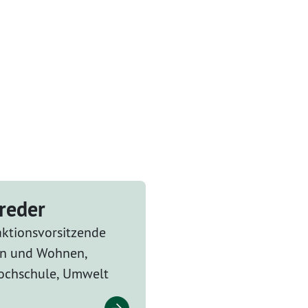
breder
aktionsvorsitzende
en und Wohnen,
ochschule, Umwelt