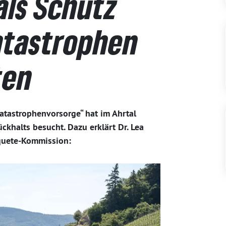
als Schutz
atastrophen
lten
atastrophenvorsorge“ hat im Ahrtal
ckhalts besucht. Dazu erklärt Dr. Lea
quete-Kommission: