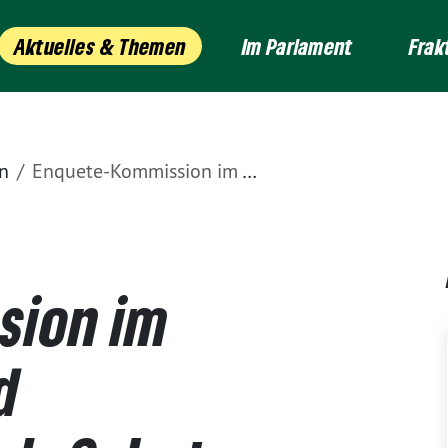
Aktuelles & Themen
Im Parlament
Frak
n
Enquete-Kommission im Ahrtal: Wald- und Landwirtschaft als Schutz vor künftigen Katastrophen naturnah gestalten
sion im
d