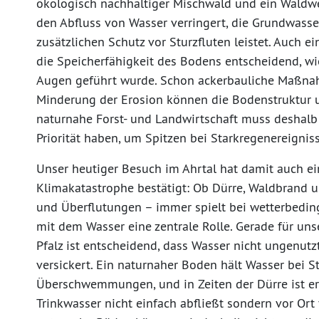
ökologisch nachhaltiger Mischwald und ein Wald
den Abfluss von Wasser verringert, die Grundwass
zusätzlichen Schutz vor Sturzfluten leistet. Auch e
die Speicherfähigkeit des Bodens entscheidend, wi
Augen geführt wurde. Schon ackerbauliche Maßna
Minderung der Erosion können die Bodenstruktur u
naturnahe Forst- und Landwirtschaft muss deshalb
Priorität haben, um Spitzen bei Starkregenereignis
Unser heutiger Besuch im Ahrtal hat damit auch ei
Klimakatastrophe bestätigt: Ob Dürre, Waldbrand 
und Überflutungen – immer spielt bei wetterbedi
mit dem Wasser eine zentrale Rolle. Gerade für uns
Pfalz ist entscheidend, dass Wasser nicht ungenutz
versickert. Ein naturnaher Boden hält Wasser bei S
Überschwemmungen, und in Zeiten der Dürre ist er 
Trinkwasser nicht einfach abfließt sondern vor Ort 