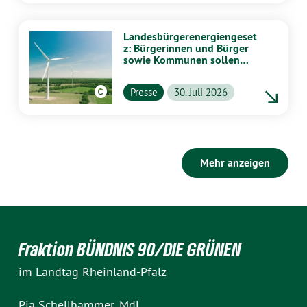
Landesbürgerenergiengeset
z: Bürgerinnen und Bürger
sowie Kommunen sollen
stärker von Energiewende
profitieren
Presse
30. Juli 2026
Mehr anzeigen
Fraktion BÜNDNIS 90/DIE GRÜNEN
im Landtag Rheinland-Pfalz
Pia Schellhammer, MdL