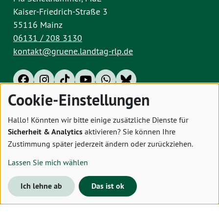
Kaiser-Friedrich-Straße 3
55116 Mainz
06131 / 208 3130
kontakt@gruene.landtag-rlp.de
Cookie-Einstellungen
Impressum
Datenschutz
Cookies
Hallo! Könnten wir bitte einige zusätzliche Dienste für
Sicherheit & Analytics
aktivieren? Sie können Ihre
Zustimmung später jederzeit ändern oder zurückziehen.
Lassen Sie mich wählen
Ich lehne ab
Das ist ok