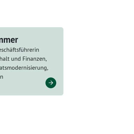
ammer
schäftsführerin
halt und Finanzen,
tsmodernisierung,
en