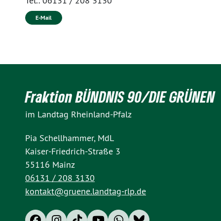
Tel.:
06131 / 208 3130
E-Mail
Fraktion BÜNDNIS 90/DIE GRÜNEN
im Landtag Rheinland-Pfalz
Pia Schellhammer, MdL
Kaiser-Friedrich-Straße 3
55116 Mainz
06131 / 208 3130
kontakt@gruene.landtag-rlp.de