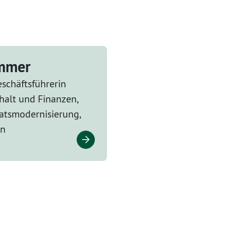
ammer
schäftsführerin
halt und Finanzen,
tsmodernisierung,
en