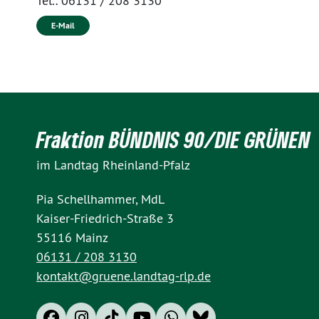
Tel.:
06131 / 208 3130
E-Mail
Fraktion BÜNDNIS 90/DIE GRÜNEN
im Landtag Rheinland-Pfalz
Pia Schellhammer, MdL
Kaiser-Friedrich-Straße 3
55116 Mainz
06131 / 208 3130
kontakt@gruene.landtag-rlp.de