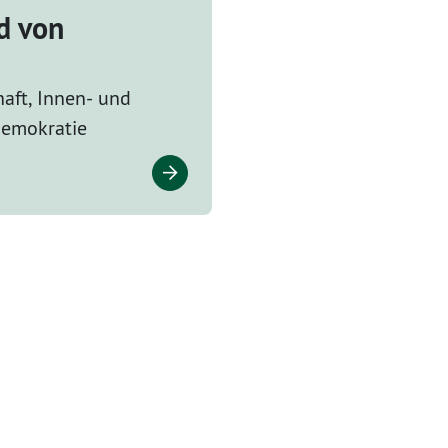
d von
haft, Innen- und
 Demokratie