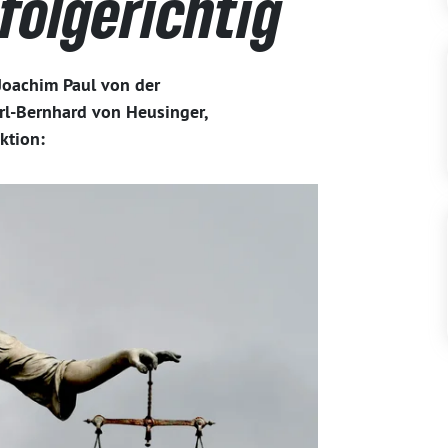
 folgerichtig
Joachim Paul von der
rl-Bernhard von Heusinger,
ktion: