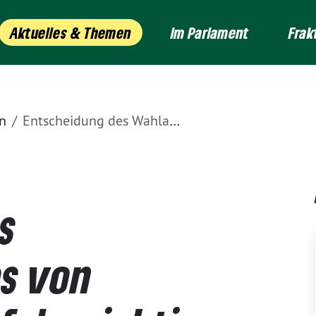
Aktuelles & Themen
Im Parlament
Frak
n
Entscheidung des Wahlausschlusses von Joachim Paul ist folgerichtig
s
s von