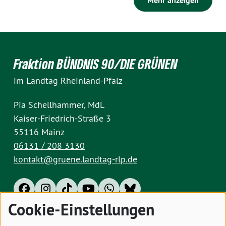
Mehr anzeigen
Fraktion BÜNDNIS 90/DIE GRÜNEN
im Landtag Rheinland-Pfalz
Pia Schellhammer, MdL
Kaiser-Friedrich-Straße 3
55116 Mainz
06131 / 208 3130
kontakt@gruene.landtag-rlp.de
Cookie-Einstellungen
Impressum
Datenschutz
Cookies