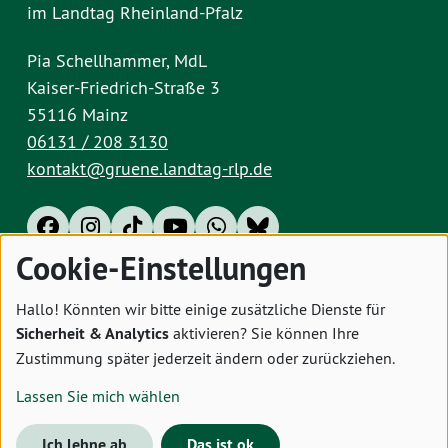
im Landtag Rheinland-Pfalz
Pia Schellhammer, MdL
Kaiser-Friedrich-Straße 3
55116 Mainz
06131 / 208 3130
kontakt@gruene.landtag-rlp.de
Cookie-Einstellungen
Impressum
Datenschutz
Cookies
Hallo! Könnten wir bitte einige zusätzliche Dienste für
Sicherheit & Analytics
aktivieren? Sie können Ihre
Zustimmung später jederzeit ändern oder zurückziehen.
Lassen Sie mich wählen
Ich lehne ab
Das ist ok