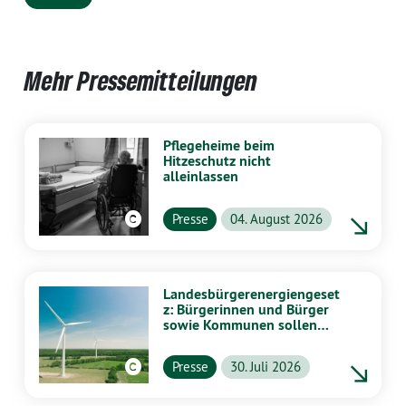
Mehr Pressemitteilungen
Pflegeheime beim
Hitzeschutz nicht
alleinlassen
Presse
04. August 2026
Landesbürgerenergiengeset
z: Bürgerinnen und Bürger
sowie Kommunen sollen
stärker von Energiewende
profitieren
Presse
30. Juli 2026