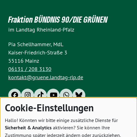
Fraktion BÜNDNIS 90/DIE GRÜNEN
im Landtag Rheinland-Pfalz
Pia Schellhammer, MdL
Kaiser-Friedrich-Straße 3
55116 Mainz
06131 / 208 3130
kontakt@gruene.landtag-rlp.de
Cookie-Einstellungen
Impressum
Datenschutz
Cookies
Hallo! Könnten wir bitte einige zusätzliche Dienste für
Sicherheit & Analytics
aktivieren? Sie können Ihre
Zustimmung später jederzeit ändern oder zurückziehen.