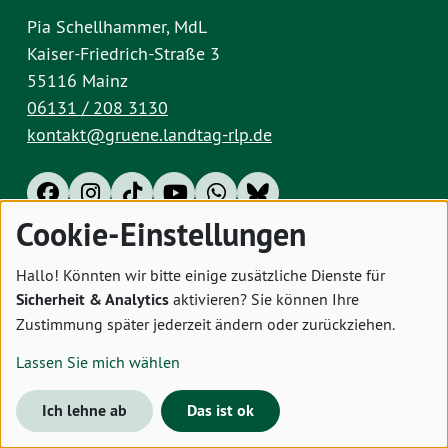
Pia Schellhammer, MdL
Kaiser-Friedrich-Straße 3
55116 Mainz
06131 / 208 3130
kontakt@gruene.landtag-rlp.de
Cookie-Einstellungen
Impressum
Datenschutz
Cookies
Hallo! Könnten wir bitte einige zusätzliche Dienste für
Sicherheit & Analytics
aktivieren? Sie können Ihre
Zustimmung später jederzeit ändern oder zurückziehen.
Lassen Sie mich wählen
Ich lehne ab
Das ist ok