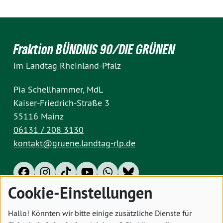
Fraktion BÜNDNIS 90/DIE GRÜNEN
im Landtag Rheinland-Pfalz
Pia Schellhammer, MdL
Kaiser-Friedrich-Straße 3
55116 Mainz
06131 / 208 3130
kontakt@gruene.landtag-rlp.de
Cookie-Einstellungen
Impressum
Datenschutz
Cookies
Hallo! Könnten wir bitte einige zusätzliche Dienste für