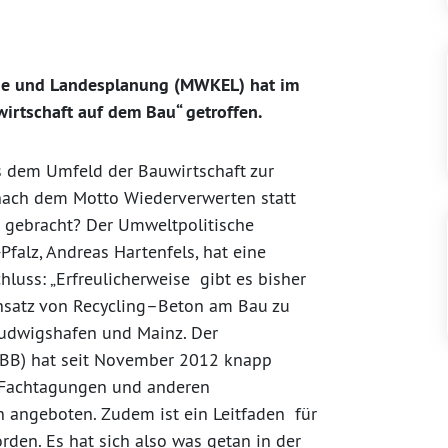
rgie und Landesplanung (MWKEL) hat im
irtschaft auf dem Bau“ getroffen.
s dem Umfeld der Bauwirtschaft zur
 nach dem Motto Wiederverwerten statt
 gebracht? Der Umweltpolitische
alz, Andreas Hartenfels, hat eine
luss: „Erfreulicherweise gibt es bisher
insatz von Recycling–Beton am Bau zu
udwigshafen und Mainz. Der
LBB) hat seit November 2012 knapp
n Fachtagungen und anderen
n angeboten. Zudem ist ein Leitfaden für
rden. Es hat sich also was getan in der