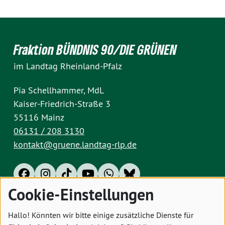
Fraktion BÜNDNIS 90/DIE GRÜNEN
im Landtag Rheinland-Pfalz
Pia Schellhammer, MdL
Kaiser-Friedrich-Straße 3
55116 Mainz
06131 / 208 3130
kontakt@gruene.landtag-rlp.de
Cookie-Einstellungen
Impressum
Datenschutz
Cookies
Hallo! Könnten wir bitte einige zusätzliche Dienste für