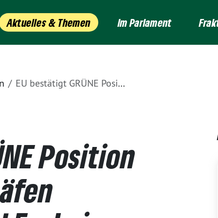
Aktuelles & Themen
Im Parlament
Frak
n
EU bestätigt GRÜNE Position zu Regionalflughäfen Zweibrücken und Ensheim
ÜNE Position
häfen