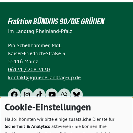
Fraktion BÜNDNIS 90/DIE GRÜNEN
im Landtag Rheinland-Pfalz
Pia Schellhammer, MdL
Kaiser-Friedrich-Straße 3
55116 Mainz
06131 / 208 3130
kontakt@gruene.landtag-rlp.de
Cookie-Einstellungen
Impressum
Datenschutz
Cookies
Hallo! Könnten wir bitte einige zusätzliche Dienste für
Sicherheit & Analytics
aktivieren? Sie können Ihre