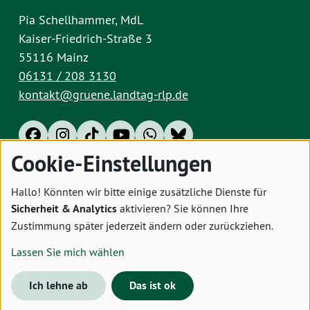
Pia Schellhammer, MdL
Kaiser-Friedrich-Straße 3
55116 Mainz
06131 / 208 3130
kontakt@gruene.landtag-rlp.de
Cookie-Einstellungen
Impressum
Datenschutz
Cookies
Hallo! Könnten wir bitte einige zusätzliche Dienste für
Sicherheit & Analytics
aktivieren? Sie können Ihre
Zustimmung später jederzeit ändern oder zurückziehen.
Lassen Sie mich wählen
Ich lehne ab
Das ist ok