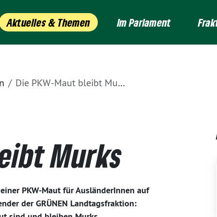
Aktuelles & Themen
Im Parlament
Frak
n
Die PKW-Maut bleibt Murks
eibt Murks
 einer PKW-Maut für AusländerInnen auf
zender der GRÜNEN Landtagsfraktion:
ut sind und bleiben Murks.