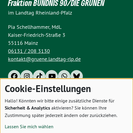
Fraktion BÜNDNIS 90/DIE GRÜNEN
im Landtag Rheinland-Pfalz
Pia Schellhammer, MdL
Kaiser-Friedrich-Straße 3
55116 Mainz
06131 / 208 3130
kontakt@gruene.landtag-rlp.de
Cookie-Einstellungen
Impressum
Datenschutz
Cookies
Hallo! Könnten wir bitte einige zusätzliche Dienste für
Sicherheit & Analytics
aktivieren? Sie können Ihre
Zustimmung später jederzeit ändern oder zurückziehen.
Lassen Sie mich wählen