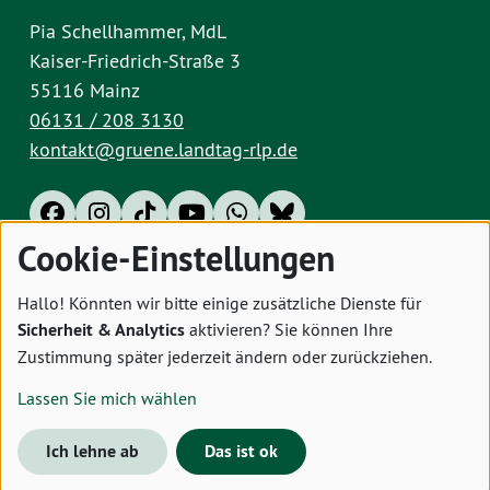
Pia Schellhammer, MdL
Kaiser-Friedrich-Straße 3
55116 Mainz
06131 / 208 3130
kontakt@gruene.landtag-rlp.de
Cookie-Einstellungen
Impressum
Datenschutz
Cookies
Hallo! Könnten wir bitte einige zusätzliche Dienste für
Sicherheit & Analytics
aktivieren? Sie können Ihre
Zustimmung später jederzeit ändern oder zurückziehen.
Lassen Sie mich wählen
Ich lehne ab
Das ist ok