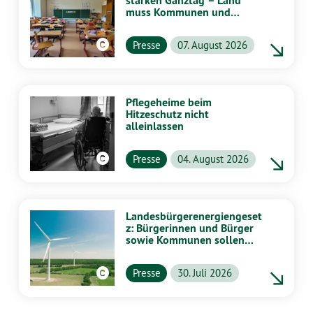
starken Ganztag – Land
muss Kommunen und
Schulen stärker
unterstützen
Presse
07. August 2026
Pflegeheime beim
Hitzeschutz nicht
alleinlassen
Presse
04. August 2026
Landesbürgerenergiengeset
z: Bürgerinnen und Bürger
sowie Kommunen sollen
stärker von Energiewende
profitieren
Presse
30. Juli 2026